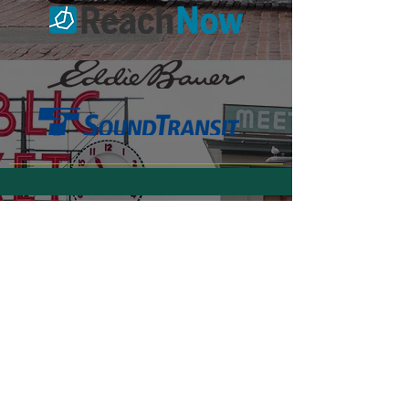
Call now:
206-430-8553